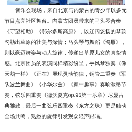
音乐会现场，来自北京与内蒙古的青少年以多元
节目点亮社区舞台。内蒙古团员带来的马头琴合奏
《守望相助》《鄂尔多斯高原》，以辽阔悠扬的琴韵
勾勒出草原的壮美与深情；马头琴与舞蹈《鸿雁》，
则以豪迈舞姿与动人旋律，传递出草原儿女的真挚情
感。北京团员的表演同样精彩纷呈，手风琴独奏《像
天鹅一样》《正在》展现灵动韵律，铜管二重奏《军
队波兰舞曲》《小华尔兹》《家中趣事》奏响激昂节
奏，弦乐四重奏《德沃夏克op.96第一乐章》尽显古
典雅致，最后一曲弦乐四重奏《东方之珠》更是触动
全场共鸣，熟悉的旋律引发观众轻声跟唱。